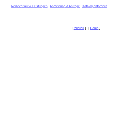
Reiseverlauf & Leistungen
|
Anmeldung & Anfrage
|
Katalog anfordern
[
zurück
] [
Home
]