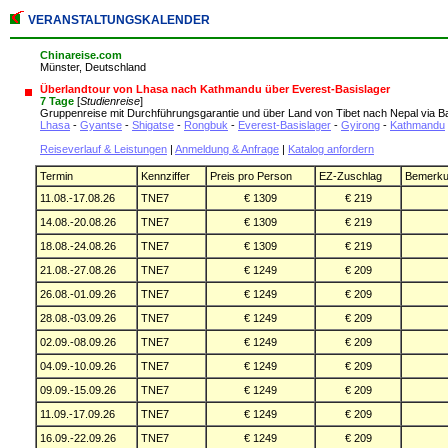
VERANSTALTUNGSKALENDER
Chinareise.com
Münster, Deutschland
Überlandtour von Lhasa nach Kathmandu über Everest-Basislager
7 Tage
[
Studienreise
]
Gruppenreise mit Durchführungsgarantie und über Land von Tibet nach Nepal via Ba
Lhasa
-
Gyantse
-
Shigatse
-
Rongbuk
-
Everest-Basislager
-
Gyirong
-
Kathmandu
Reiseverlauf & Leistungen
|
Anmeldung & Anfrage
|
Katalog anfordern
Termin
Kennziffer
Preis pro Person
EZ-Zuschlag
Bemerk
11.08.-17.08.26
TNE7
€ 1309
€ 219
14.08.-20.08.26
TNE7
€ 1309
€ 219
18.08.-24.08.26
TNE7
€ 1309
€ 219
21.08.-27.08.26
TNE7
€ 1249
€ 209
26.08.-01.09.26
TNE7
€ 1249
€ 209
28.08.-03.09.26
TNE7
€ 1249
€ 209
02.09.-08.09.26
TNE7
€ 1249
€ 209
04.09.-10.09.26
TNE7
€ 1249
€ 209
09.09.-15.09.26
TNE7
€ 1249
€ 209
11.09.-17.09.26
TNE7
€ 1249
€ 209
16.09.-22.09.26
TNE7
€ 1249
€ 209