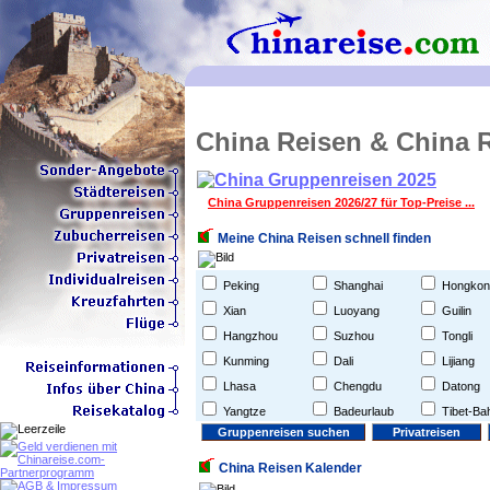
China Reisen & China 
China Gruppenreisen 2026/27 für Top-Preise ...
Meine China Reisen schnell finden
Peking
Shanghai
Hongkon
Xian
Luoyang
Guilin
Hangzhou
Suzhou
Tongli
Kunming
Dali
Lijiang
Lhasa
Chengdu
Datong
Yangtze
Badeurlaub
Tibet-Ba
China Reisen Kalender