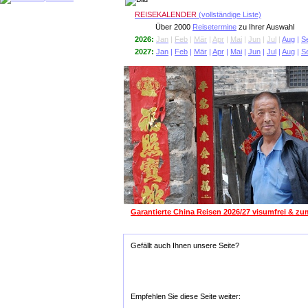
REISEKALENDER
(vollständige Liste)
Über 2000
Reisetermine
zu Ihrer Auswahl
2026:
Jan
|
Feb
|
Mär
|
Apr
|
Mai
|
Jun
|
Jul
|
Aug
|
S
2027:
Jan
|
Feb
|
Mär
|
Apr
|
Mai
|
Jun
|
Jul
|
Aug
|
S
Garantierte China Reisen 2026/27 visumfrei & zum 
Gefällt auch Ihnen unsere Seite?
Empfehlen Sie diese Seite weiter: