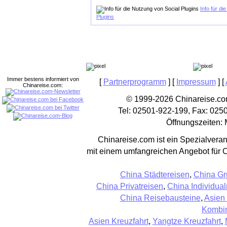
Info für di
Plugins
Immer bestens informiert von
[
Partnerprogramm
] [
Impressum
] [
Chinareise.com:
© 1999-2026 Chinareise.com
Tel: 02501-922-199, Fax: 025
Öffnungszeiten: 
Chinareise.com ist ein Spezialveran
mit einem umfangreichen Angebot für 
China Städtereisen
,
China Gr
China Privatreisen
,
China Individual
China Reisebausteine
,
Asien
Kombin
Asien Kreuzfahrt
,
Yangtze Kreuzfahrt
,