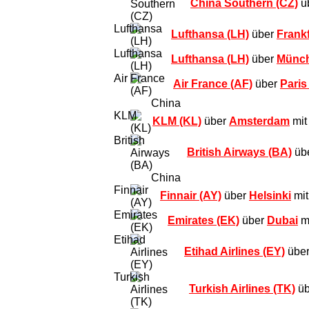
China Southern (CZ)
ü
Lufthansa (LH)
über
Frankf
Lufthansa (LH)
über
Münc
Air France (AF)
über
Paris
China
KLM (KL)
über
Amsterdam
mit
British Airways (BA)
üb
China
Finnair (AY)
über
Helsinki
mit
Emirates (EK)
über
Dubai
mi
Etihad Airlines (EY)
übe
Turkish Airlines (TK)
üb