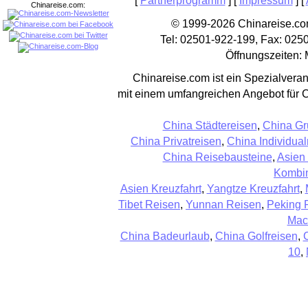
[
Partnerprogramm
] [
Impressum
] [
Chinareise.com:
© 1999-2026 Chinareise.com
Tel: 02501-922-199, Fax: 025
Öffnungszeiten: 
Chinareise.com ist ein Spezialveran
mit einem umfangreichen Angebot für 
China Städtereisen
,
China Gr
China Privatreisen
,
China Individual
China Reisebausteine
,
Asien
Kombin
Asien Kreuzfahrt
,
Yangtze Kreuzfahrt
,
Tibet Reisen
,
Yunnan Reisen
,
Peking 
Mac
China Badeurlaub
,
China Golfreisen
,
10
,