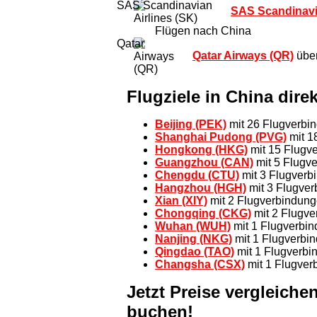
SAS Scandinavia
Flügen nach China
Qatar Airways (QR)
übe
Flugziele in China dire
Beijing (PEK)
mit 26 Flugverbi
Shanghai Pudong (PVG)
mit 1
Hongkong (HKG)
mit 15 Flugv
Guangzhou (CAN)
mit 5 Flugv
Chengdu (CTU)
mit 3 Flugverb
Hangzhou (HGH)
mit 3 Flugve
Xian (XIY)
mit 2 Flugverbindun
Chongqing (CKG)
mit 2 Flugv
Wuhan (WUH)
mit 1 Flugverbi
Nanjing (NKG)
mit 1 Flugverbi
Qingdao (TAO)
mit 1 Flugverbi
Changsha (CSX)
mit 1 Flugver
Jetzt Preise vergleich
buchen!