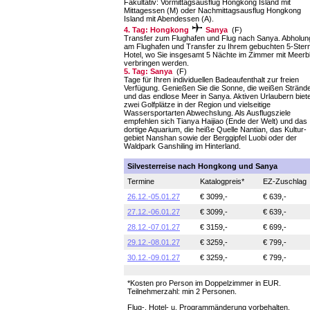
Fakultativ: Vormittagsausflug Hongkong Island mit
Mittagessen (M) oder Nachmittagsausflug Hongkong
Island mit Abendessen (A).
4. Tag: Hongkong
Sanya
(F)
Transfer zum Flughafen und Flug nach Sanya. Abholun
am Flughafen und Transfer zu Ihrem gebuchten 5-Ster
Hotel, wo Sie insgesamt 5 Nächte im Zimmer mit Meerbl
ver­bringen werden.
5. Tag: Sanya
(F)
Tage für Ihren individuellen Badeaufenthalt zur freien
Verfügung. Genießen Sie die Sonne, die weißen Stränd
und das endlose Meer in Sanya. Aktiven Urlaubern biet
zwei Golfplätze in der Region und vielseitige
Wassersportarten Ab­wechslung. Als Ausflugsziele
empfehlen sich Tianya Haijiao (Ende der Welt) und das
dortige Aquarium, die heiße Quelle Nantian, das Kultur­
gebiet Nanshan sowie der Berggipfel Luobi oder der
Waldpark Ganshiling im Hinterland.
Silvesterreise nach Hongkong und Sanya
Termine
Katalogpreis*
EZ-Zuschlag
26.12.-05.01.27
€ 3099,-
€ 639,-
27.12.-06.01.27
€ 3099,-
€ 639,-
28.12.-07.01.27
€ 3159,-
€ 699,-
29.12.-08.01.27
€ 3259,-
€ 799,-
30.12.-09.01.27
€ 3259,-
€ 799,-
*Kosten pro Person im Doppelzimmer in EUR.
Teilnehmerzahl: min 2 Personen.
Flug-, Hotel- u. Programmänderung vorbehalten.