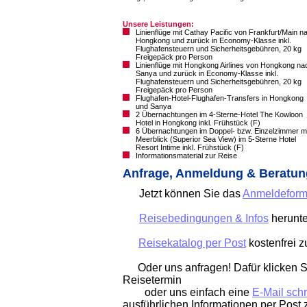
Unsere Leistungen:
Linienflüge mit Cathay Pacific von Frankfurt/Main n
Hongkong und zurück in Economy-Klasse inkl.
Flughafensteuern und Sicherheitsgebühren, 20 kg
Freigepäck pro Person
Linienflüge mit Hongkong Airlines von Hongkong na
Sanya und zurück in Economy-Klasse inkl.
Flughafensteuern und Sicherheitsgebühren, 20 kg
Freigepäck pro Person
Flughafen-Hotel-Flughafen-Transfers in Hongkong
und Sanya
2 Übernachtungen im 4-Sterne-Hotel The Kowloon
Hotel in Hongkong inkl. Frühstück (F)
6 Übernachtungen im Doppel- bzw. Einzelzimmer mi
Meerblick (Superior Sea View) im 5-Sterne Hotel
Resort Intime inkl. Frühstück (F)
Informationsmaterial zur Reise
Anfrage, Anmeldung & Beratun
Jetzt können Sie das
Anmeldeform
Reisebedingungen & Infos
herunte
Reisekatalog per Post
kostenfrei 
Oder uns anfragen! Dafür klicken Si
Reisetermin
oder uns einfach eine
E-Mail sch
ausführlichen Informationen per Post 