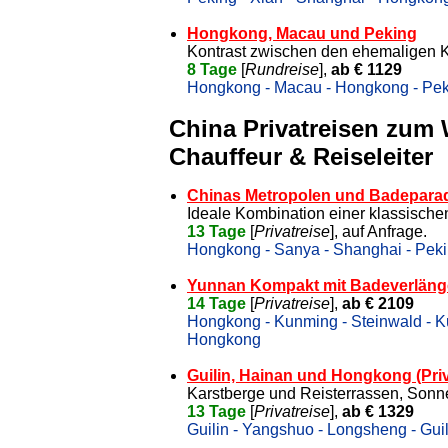
Hongkong, Macau und Peking
Kontrast zwischen den ehemaligen 
8 Tage
[
Rundreise
],
ab € 1129
Hongkong - Macau - Hongkong - Pe
China Privatreisen zum
Chauffeur & Reiseleiter
Chinas Metropolen und Badeparad
Ideale Kombination einer klassisch
13 Tage
[
Privatreise
], auf Anfrage.
Hongkong - Sanya - Shanghai - Pek
Yunnan Kompakt mit Badeverlänge
14 Tage
[
Privatreise
],
ab € 2109
Hongkong - Kunming - Steinwald - Ku
Hongkong
Guilin, Hainan und Hongkong (Priv
Karstberge und Reisterrassen, Sonn
13 Tage
[
Privatreise
],
ab € 1329
Guilin - Yangshuo - Longsheng - Gui