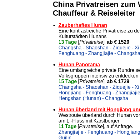
China Privatreisen zum
Chauffeur & Reiseleiter
Zauberhaftes Hunan
Eine kontrastreiche Privatreise zu d
Kulturstädten Hunans
13 Tage
[
Privatreise
],
ab € 1529
Changsha - Shaoshan - Ziquejie - Xi
Fenghuang - Zhangjiajie - Changsh
Hunan Panorama
Eine umfangreiche private Rundreis
Volksgruppen intensiv zu entdecken
15 Tage
[
Privatreise
],
ab € 1729
Changsha - Shaoshan - Ziquejie - Xi
Hongjiang - Fenghuang - Zhangjiaji
Hengshan (Hunan) - Changsha
Hunan überland mit Hongjiang u
Westroute überland durch Hunan von
am Li-Fluss mit Karstbergen
11 Tage
[
Privatreise
], auf Anfrage.
Zhangjiajie - Fenghuang - Hongjiang
Guilin