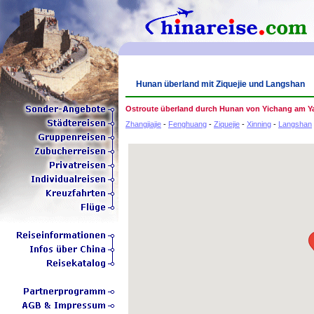
Hunan überland mit Ziquejie und Langshan
Ostroute überland durch Hunan von Yichang am Yan
Zhangjiajie
-
Fenghuang
-
Ziquejie
-
Xinning
-
Langshan