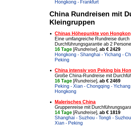
Hongkong - Frankfurt
China Rundreisen mit D
Kleingruppen
Chinas Höhepunkte von Hongkong
Eine umfangreiche Rundreise durch
Durchführungsgarantie ab 2 Person
16 Tage
[
Rundreise
],
ab € 2429
Hongkong - Shanghai - Yichang - Chon
Peking
China intensiv von Peking bis H
Große China-Rundreise mit Durchfü
16 Tage
[
Rundreise
],
ab € 2469
Peking - Xian - Chongqing - Yichang 
Hongkong
Malerisches China
Gruppenreise mit Durchführungsgara
14 Tage
[
Rundreise
],
ab € 1819
Shanghai - Suzhou - Tongli - Suzhou 
Xian - Peking