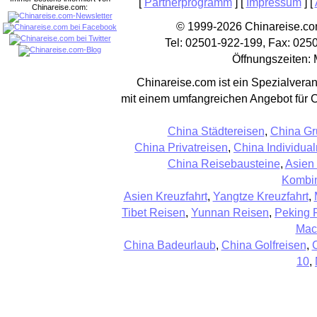
[
Partnerprogramm
] [
Impressum
] [
Chinareise.com:
© 1999-2026 Chinareise.com
Tel: 02501-922-199, Fax: 025
Öffnungszeiten: 
Chinareise.com ist ein Spezialveran
mit einem umfangreichen Angebot für 
China Städtereisen
,
China Gr
China Privatreisen
,
China Individual
China Reisebausteine
,
Asien
Kombin
Asien Kreuzfahrt
,
Yangtze Kreuzfahrt
,
Tibet Reisen
,
Yunnan Reisen
,
Peking 
Mac
China Badeurlaub
,
China Golfreisen
,
10
,