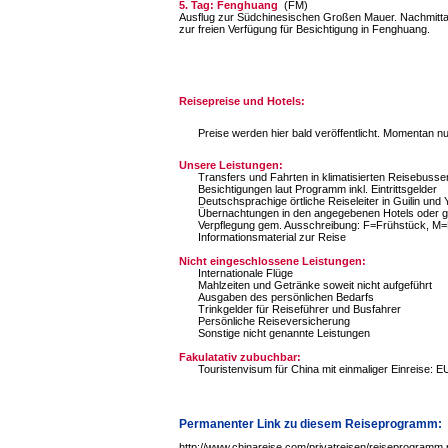
5. Tag: Fenghuang
(FM)
Ausflug zur Südchinesischen Großen Mauer. Nachmitt
zur freien Verfügung für Besichtigung in Fenghuang.
Reisepreise und Hotels:
Preise werden hier bald veröffentlicht. Momentan n
Unsere Leistungen:
Transfers und Fahrten in klimatisierten Reisebuss
Besichtigungen laut Programm inkl. Eintrittsgelder
Deutschsprachige örtliche Reiseleiter in Guilin un
Übernachtungen in den angegebenen Hotels oder gl
Verpflegung gem. Ausschreibung: F=Frühstück, M
Informationsmaterial zur Reise
Nicht eingeschlossene Leistungen:
Internationale Flüge
Mahlzeiten und Getränke soweit nicht aufgeführt
Ausgaben des persönlichen Bedarfs
Trinkgelder für Reiseführer und Busfahrer
Persönliche Reiseversicherung
Sonstige nicht genannte Leistungen
Fakulatativ zubuchbar:
Touristenvisum für China mit einmaliger Einreise: E
Permanenter Link zu diesem Reiseprogramm:
http://www.chinareise.com/privatreisen/reiseprogramm