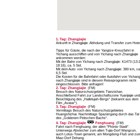
1. Tag: Zhangjiajie
Ankunft in Zhangjiajie. Abholung und Transfer zum Hotel
Tipps für Gäste, die nach der Yangtze-Kreuzfahrt in
Yichang ausschiffen und von Yichang nach Zhangjiajie
ankommen werden:
Mit der Bahn von Yichang nach Zhangjiajie: K1473 (13:
18:16), ca. 5 Std.
Mit dem Auto: von Yichang nach Zhangjiajie: 380 km, ca
6,5 Std.
Die Kosten für die Bahnfahrt oder Autofahrt von Yichan
nach Zhangjiajie sind in diesem Reiseprogramm nicht
eingeschlossen. Bitte anfragen!
2. Tag: Zhangjiajie
(FM)
Besuch des Naturschutzgebiets Tianzishan.
Anschließend Fahrt zur Landschaftszone Yuanjiajie und
Besichtigung des „Hallelujah-Bergs“ (bekannt aus dem
Film „Avatar“).
3. Tag: Zhangjiajie
(FM)
Vormittags Besuch des Naturschutzgebietes
Huangshizhai. Nachmittags Spaziergang durch das Tal
des „Goldenen-Peitschen-Bachs“.
4. Tag: Zhangjiajie
Fenghuang
(FM)
Fahrt nach Fenghuang, der alten "Phönix-Stadt".
Unterwegs Abstecher zum alten Tujia-Dorf Wangcun,
auch Lotus-Town genannt, am Mongdong-Fluß und zu
Miao-Dorf Dehang.