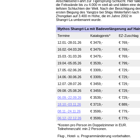
Anschließend Fahrt zur Tigersprung-Schlucht. Hier fall
die Felswände bis zu 4.000 m steil ab und bilden eine d
tiefsten Schluchten der Welt. Nach der Besichtigung de
ersten Biegung des Yangtze bei Shigu Weiterfahrt nach
Zhongdian auf 3.400 m Höhe, die im Jahre 2002 in
Shangri-La umbenannt wurde.
Mythos Shangri-La mit Badeverlängerung auf Hai
Termine
Katalogpreis*
EZ-Zuschlag
12.01.-28.01.26
€ 3479,-
€ 769,-
16.02.-04.03.26
€ 3479,-
€ 769,-
15.03.-31.03.26
€ 3479,-
€ 769,-
19.04.-05.05.26
€ 3539,-
€ 799,-
17.05.-02.06.26
€ 3309,-
€ 729,-
14.06.-30.06.26
€ 3309,-
€ 729,-
12.07.-28.07.26
€ 3459,-
€ 729,-
09.08.-25.08.26
€ 3459,-
€ 729,-
06.09.-22.09.26
€ 3539,-
€ 729,-
18.10.-03.11.26
€ 3719,-
€ 889,-
08.11.-24.11.26
€ 3599,-
€ 779,-
06.12.-22.12.26
€ 3599,-
€ 779,-
*Kosten pro Person im Doppelzimmer in EUR.
Teilnehmerzahl: min 2 Personen.
Flug-, Hotel- u. Programmänderung vorbehalten.