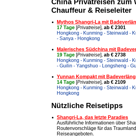
China Privatreisen zum
Chauffeur & Reiseleiter
Mythos Shangri-La mit Badeverlän
17 Tage
[
Privatreise
],
ab € 2301
Hongkong - Kunming - Steinwald - Ku
- Sanya - Hongkong
Malerisches Südchina mit Badever
19 Tage
[
Privatreise
],
ab € 2738
Hongkong - Kunming - Steinwald - Ku
- Guilin - Yangshuo - Longsheng - G
Yunnan Kompakt mit Badeverlänge
14 Tage
[
Privatreise
],
ab € 2109
Hongkong - Kunming - Steinwald - Ku
Hongkong
Nützliche Reisetipps
Shangri-La, das letzte Paradies
Ausführliche Informationen über Sh
Routenvorschläge für das Traumlan
Reiseangeboten.