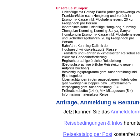
Unsere Leistungen:
Linienflüge mit Cathay Pacific (oder gleichwertig) v
Frankfurt/Main nach Hongkong und zurück in
Economy-Klasse inkl. Flughafensteuern, 20 kg
Freigepäck pro Person
Innerchinesische Linienflüge Hongkong-Kunming,
Zhongdian-Kunming, Kunming-Sanya, Sanya-
Hongkong in Economy-Klasse inkl. Flughafensteue
und Sicherheitsgebühren, 20 kg Freigepäck pro
Person
Bahnfahrt Kunming-Dali mit dem
Hochgeschwindigkeitszug 2. Klasse
Transfers und Fahrten in klimatisierten Reisebusse
inklusive Gepäckbeförderung
Englischsprachige örtliche Reiseleitung
(Deutschsprachige örtliche Reiseleitung gegen
Aufpreis buchbar)
Besichtigungsprogramm gem. Ausschreibung inkl.
Eintrittsgelder
Übernachtungen in den angegebenen Hotels oder
gleichwertigen in Doppel- bzw. Einzelzimmern
Verpflegung gem. Ausschreibung: F =
Frühstücksbuffet (14 x), M = Mittagessen (5 x)
Informationsmaterial zur Reise
Anfrage, Anmeldung & Beratun
Jetzt können Sie das
Anmeldeform
Reisebedingungen & Infos
herunte
Reisekatalog per Post
kostenfrei 