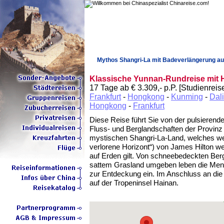
Mythos Shangri-La mit Badeverlängerung au
Klassische Yunnan-Rundreise mit
17 Tage ab € 3.309,- p.P. [Studienreis
Frankfurt
-
Hongkong
-
Kunming
-
Dali
Hongkong
-
Frankfurt
Diese Reise führt Sie von der pulsieren
Fluss- und Berglandschaften der Provi
mystischen Shangri-La-Land, welches w
verlorene Horizont“) von James Hilton wel
auf Erden gilt. Von schneebedeckten Ber
sattem Grasland umgeben leben die Mensc
zur Entdeckung ein. Im Anschluss an die
auf der Tropeninsel Hainan.