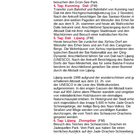
besuchen den Grün-See-Park.
4. Tag: Kunming
Dali
(FM)
Transfer zum Bahnhof und Bahnfahrt von Kunming nac
Dali mit dem Hochgeschwindigkeitszug (ca. 2 Stunden)
Nach der Ankunft besichtigen Sie das Santasi-Kloster m
seinen drei weißen Pagoden am Westufer des Erhei-Se
die aus dem 9. Jh. stammen und heute als Wahrzeiche
Dalis bekannt sind. Anschließend Spaziergang durch di
Altstadt Dali mit ihrer mächtigen Stadtmauer und den
Wachtürmen und Besuch einer katholischen Kirche.
5. Tag: Dali
Lijiang
(FM)
Heute besuchen Sie zunächst das Xizhou-Dorf am
Westufer des Erhei-Sees und am Fuß des Cangshan-
Bergs. Die Wohnhäuser von Xizhou repräsentieren den
typischen Baustil der Bai-Nationalität aus der Qing-
Dynastie. Anschließend fahren Sie von Dali nach Lijiang
(UNESCO). Nach der Ankunft Besichtigung des Baisha
Dorfs der Naxi-Minderheit, das für seine Baisha-Fresk
berühmt ist. Anschließend genießen Sie einen Bummel
durch die Altstadt von Lijiang.
Lijiang wurde 1998 aufgrund der wunderschönen und g
erhaltenen Altstadt aus dem 13. Jh. von
der UNESCO in die Liste des Weltkulturerbes
aufgenommen. In den engen Gassen der Altstadt kann
man auf 800 Jahre altem Pflaster wandeln und umgebe
von mittelalterlichen Holzhäusern ein einmaliges
Naturschauspiel erleben. Im Hintergrund der Stadt erhe
sich majestätisch das knapp 5.600 m hohe Jade-Drach
Schneegebirge, der heilige Berg des Naxi-Volkes. Die
Straßen und Wege werden von unzähligen Kanälen
durchzogen, die vom Teich des Schwarzen Drachens
gespeist werden.
6. Tag: Lijiang
Zhongdian
(FM)
Besuch des Teiches des Schwarzens Drachen im
Jadequellen Park. Vom Park aus haben Sie einen
herrlichen Ausblick auf den Jade-Drachen-Schneeberg.