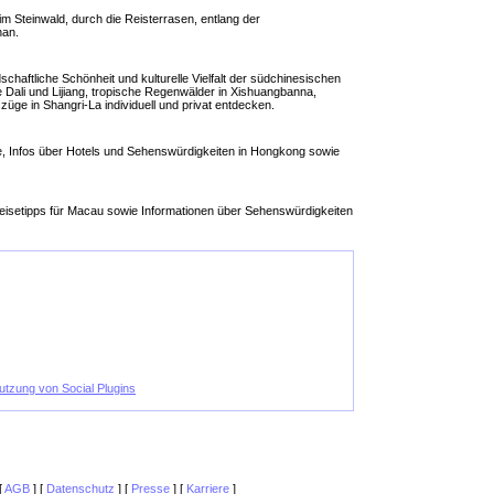
 Steinwald, durch die Reisterrasen, entlang der
han.
dschaftliche Schönheit und kulturelle Vielfalt der südchinesischen
e Dali und Lijiang, tropische Regenwälder in Xishuangbanna,
üge in Shangri-La individuell und privat entdecken.
, Infos über Hotels und Sehenswürdigkeiten in Hongkong sowie
eisetipps für Macau sowie Informationen über Sehenswürdigkeiten
Nutzung von Social Plugins
[
AGB
] [
Datenschutz
] [
Presse
] [
Karriere
]