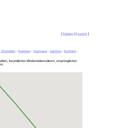
[
Katalog
] [
zurück
]
-
Zhongdian
-
Kunming
-
Yuanyang
-
Jianshui
-
Kunming
-
ten, freundlichen Minderheitenvölkern, ursprünglichen
en.