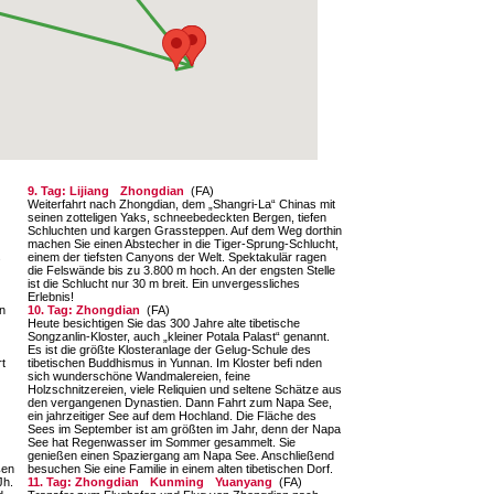
9. Tag: Lijiang
Zhongdian
(FA)
Weiterfahrt nach Zhongdian, dem „Shangri-La“ Chinas mit
seinen zotteligen Yaks, schneebedeckten Bergen, tiefen
Schluchten und kargen Grassteppen. Auf dem Weg dorthin
machen Sie einen Abstecher in die Tiger-Sprung-Schlucht,
s
einem der tiefsten Canyons der Welt. Spektakulär ragen
die Felswände bis zu 3.800 m hoch. An der engsten Stelle
ist die Schlucht nur 30 m breit. Ein unvergessliches
Erlebnis!
n
10. Tag: Zhongdian
(FA)
Heute besichtigen Sie das 300 Jahre alte tibetische
Songzanlin-Kloster, auch „kleiner Potala Palast“ genannt.
Es ist die größte Klosteranlage der Gelug-Schule des
t
tibetischen Buddhismus in Yunnan. Im Kloster befi nden
sich wunderschöne Wandmalereien, feine
Holzschnitzereien, viele Reliquien und seltene Schätze aus
den vergangenen Dynastien. Dann Fahrt zum Napa See,
ein jahrzeitiger See auf dem Hochland. Die Fläche des
Sees im September ist am größten im Jahr, denn der Napa
See hat Regenwasser im Sommer gesammelt. Sie
genießen einen Spaziergang am Napa See. Anschließend
ßen
besuchen Sie eine Familie in einem alten tibetischen Dorf.
Jh.
11. Tag: Zhongdian
Kunming
Yuanyang
(FA)