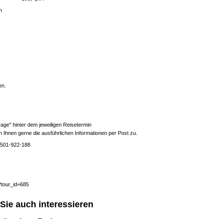
n
en.
rage" hinter dem jeweiligen Reisetermin
n Ihnen gerne die ausführlichen Informationen per Post zu.
02501-922-188
?tour_id=685
Sie auch interessieren