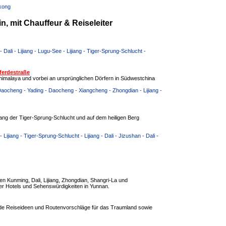
gkong
, mit Chauffeur & Reiseleiter
Dali - Lijiang - Lugu-See - Lijiang - Tiger-Sprung-Schlucht -
ferdestraße
himalaya und vorbei an ursprünglichen Dörfern in Südwestchina
 Daocheng - Yading - Daocheng - Xiangcheng - Zhongdian - Lijiang -
ang der Tiger-Sprung-Schlucht und auf dem heiligen Berg
ijiang - Tiger-Sprung-Schlucht - Lijiang - Dali - Jizushan - Dali -
n Kunming, Dali, Lijiang, Zhongdian, Shangri-La und
r Hotels und Sehenswürdigkeiten in Yunnan.
nde Reiseideen und Routenvorschläge für das Traumland sowie