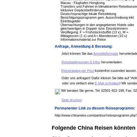
Macau - Flughafen Hongkong
Transfers und Fahrten in klimatisierten Reisebusse
inklusive Gepäckbeförderung
Deutschsprachige lokale Reiseleitung
Besichtigungsprogramm gem. Ausschreibung inkl.
Eintrittsgelder
Übernachtungen in den angegebenen Hotels oder
gleichwertigen in Doppel- bzw. Einzelzimmern
Verpflegung: F = Frühstücksbuffet (13 x), M =
Mittagessen (1 x) und A = Abendessen (10 x)
Informationsmaterial zur Reise
Anfrage, Anmeldung & Beratung:
Jetzt können Sie das
Anmeldeformular
herunterlad
Reisebedingungen & Infos
herunterladen.
Reisekatalog per Post
kostenfrei zusenden lassen.
Oder uns anfragen! Dafür klicken Sie bitte auf "Anf
oder uns einfach eine
E-Mail schreiben
! Wir sende
Wir beraten Sie gerne. Tel: 02501-922-199; Fax: 
Seite drucken
Permanenter Link zu diesem Reiseprogramm:
http://www.chinareise.com/pantour/reiseprogramm.php
Folgende China Reisen könnten 