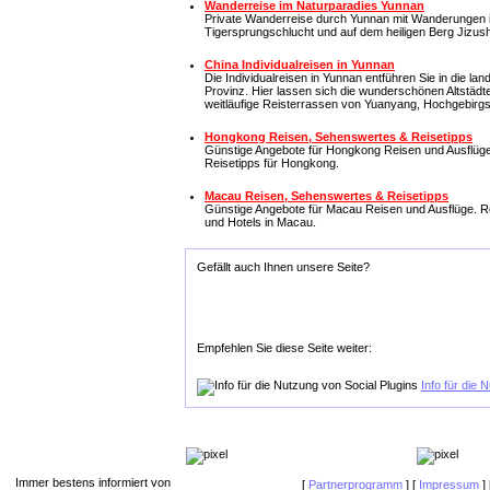
Wanderreise im Naturparadies Yunnan
Private Wanderreise durch Yunnan mit Wanderungen im
Tigersprungschlucht und auf dem heiligen Berg Jizus
China Individualreisen in Yunnan
Die Individualreisen in Yunnan entführen Sie in die lan
Provinz. Hier lassen sich die wunderschönen Altstädt
weitläufige Reisterrassen von Yuanyang, Hochgebirgsz
Hongkong Reisen, Sehenswertes & Reisetipps
Günstige Angebote für Hongkong Reisen und Ausflüge
Reisetipps für Hongkong.
Macau Reisen, Sehenswertes & Reisetipps
Günstige Angebote für Macau Reisen und Ausflüge. R
und Hotels in Macau.
Gefällt auch Ihnen unsere Seite?
Empfehlen Sie diese Seite weiter:
Info für die 
Immer bestens informiert von
[
Partnerprogramm
] [
Impressum
] 