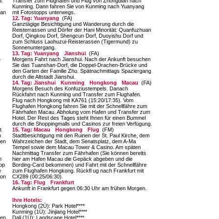
d.
Transfer zum Flughafen und Flug von Zhongdian nach
Kunming. Dann fahren Sie von Kunming nach Yuanyang
man
mit Fotostopps unterwegs.
12. Tag: Yuanyang
(FA)
Ganztägige Besichtigung und Wanderung durch die
Reisterrassen und Dörfer der Hani Minorität: Quanfuzhuan
Dorf, Qingkou Dorf, Shengcun Dorf, Duoyishu Dorf und
zum Schluss Laohuzui-Reisterassen (Tigermund) zu
Sonnenuntergang.
13. Tag: Yuanyang
Jianshui
(FA)
-
Morgens Fahrt nach Jianshui. Nach der Ankunft besuchen
Sie das Tuanshan-Dorf, die Doppel-Drachen-Brücke und
den Garten der Familie Zhu. Spätnachmittags Spaziergang
durch die Altstadt Jianshui.
14. Tag: Jianshui
Kunming
Hongkong
Macau
(FA)
Morgens Besuch des Konfuziustempels. Danach
Rückfahrt nach Kunming und Transfer zum Flughafen.
Flug nach Hongkong mit KA761 (15:20/17:35). Vom
Flughafen Hongkong fahren Sie mit der Schnellfähre zum
Fährhafen Macau. Abholung vom Hafen und Transfer zum
Hotel. Der Rest des Tages steht Ihnen für einen Bummel
durch die Shoppingmalls und Casinos zur freien Verfügung.
t
15. Tag: Macau
Hongkong
Flug
(FM)
n
Stadtbesichtigung mit den Ruinen der St. Paul Kirche, dem
gen
Wahrzeichen der Stadt, dem Senatsplatz, dem A-Ma
Tempel sowie dem Macau Tower & Casino. Am späten
Nachmittag Transfer zum Fährhafen (Sie können bereits
m
hier am Hafen Macau die Gepäck abgeben und die
app
Bording-Card bekommen) und Fahrt mit der Schnellfähre
e
zum Flughafen Hongkong. Rückfl ug nach Frankfurt mit
von
CX289 (00:25/06:30).
16. Tag: Flug
Frankfurt
Ankunft in Frankfurt gegen 06:30 Uhr am frühen Morgen.
Ihre Hotels:
Hongkong (2Ü): Park Hotel****
Kunming (1Ü): Jinjiang Hotel****
den
Dali (1Ü): Landscape Hotel****