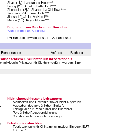
e
Shaxi (1Ü): Landscape Hotel****
Lijiang (2Ü): Golden Path Hotel****
Zhongdian (2Ü): Shangri-La Old Town****
Yuanyang (2Ü): Yunti Hotel***
Jianshui (1Ü): Lin An Hotel****
Macau (1Ü): Royal Macau****
Programm zum Drucken und Download:
Wunderschönes Südchina
F=Frühstück; M=Mittagessen; A=Abendessen.
Bemerkungen
Anfrage
Buchung
ausgeschrieben. Wir bitten um Ihr Verständnis.
ndividuelle Privattour für Sie durchgeführt werden. Bitte
Nicht eingeschlossene Leistungen:
Mahlzeiten und Getränke soweit nicht aufgeführt
y-
Ausgaben des persönlichen Bedarfs
Trinkgelder für Reiseführer und Busfahrer
Persönliche Reiseversicherung
Sonstige nicht genannte Leistungen
g
Fakulatativ zubuchbar:
Touristenvisum für China mit einmaliger Einreise: EUR
160,- p.P.