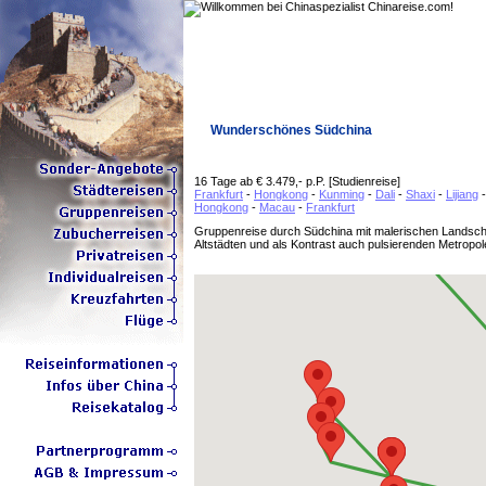
Wunderschönes Südchina
16 Tage ab € 3.479,- p.P. [Studienreise]
Frankfurt
-
Hongkong
-
Kunming
-
Dali
-
Shaxi
-
Lijiang
Hongkong
-
Macau
-
Frankfurt
Gruppenreise durch Südchina mit malerischen Landschaf
Altstädten und als Kontrast auch pulsierenden Metropol