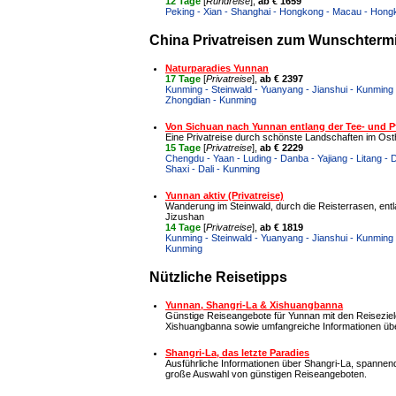
12 Tage
[
Rundreise
],
ab € 1659
Peking - Xian - Shanghai - Hongkong - Macau - Hon
China Privatreisen zum Wunschtermin
Naturparadies Yunnan
17 Tage
[
Privatreise
],
ab € 2397
Kunming - Steinwald - Yuanyang - Jianshui - Kunming - 
Zhongdian - Kunming
Von Sichuan nach Yunnan entlang der Tee- und P
Eine Privatreise durch schönste Landschaften im Ost
15 Tage
[
Privatreise
],
ab € 2229
Chengdu - Yaan - Luding - Danba - Yajiang - Litang -
Shaxi - Dali - Kunming
Yunnan aktiv (Privatreise)
Wanderung im Steinwald, durch die Reisterrasen, entl
Jizushan
14 Tage
[
Privatreise
],
ab € 1819
Kunming - Steinwald - Yuanyang - Jianshui - Kunming - L
Kunming
Nützliche Reisetipps
Yunnan, Shangri-La & Xishuangbanna
Günstige Reiseangebote für Yunnan mit den Reiseziele
Xishuangbanna sowie umfangreiche Informationen übe
Shangri-La, das letzte Paradies
Ausführliche Informationen über Shangri-La, spanne
große Auswahl von günstigen Reiseangeboten.