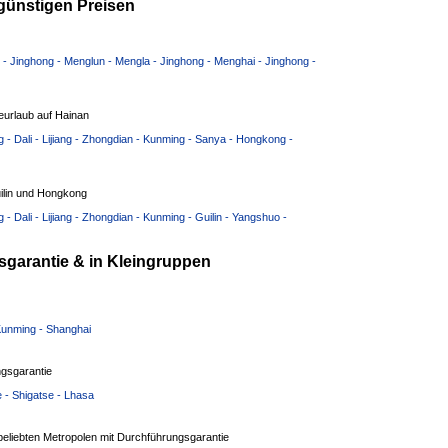
günstigen Preisen
i - Jinghong - Menglun - Mengla - Jinghong - Menghai - Jinghong -
urlaub auf Hainan
 - Dali - Lijiang - Zhongdian - Kunming - Sanya - Hongkong -
ilin und Hongkong
- Dali - Lijiang - Zhongdian - Kunming - Guilin - Yangshuo -
garantie & in Kleingruppen
 Kunming - Shanghai
gsgarantie
e - Shigatse - Lhasa
beliebten Metropolen mit Durchführungsgarantie