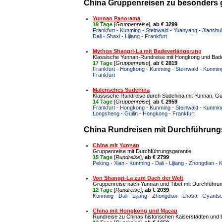
China Gruppenreisen zu besonders 
Yunnan Panorama
19 Tage
[
Gruppenreise
],
ab € 3299
Frankfurt - Kunming - Steinwald - Yuanyang - Jianshu
Dali - Shaxi - Lijiang - Frankfurt
Mythos Shangri-La mit Badeverlängerung
Klassische Yunnan-Rundreise mit Hongkong und Bade
17 Tage
[
Gruppenreise
],
ab € 2819
Frankfurt - Hongkong - Kunming - Steinwald - Kunming
Frankfurt
Malerisches Südchina
Klassische Rundreise durch Südchina mit Yunnan, Gu
14 Tage
[
Gruppenreise
],
ab € 2959
Frankfurt - Hongkong - Kunming - Steinwald - Kunming 
Longsheng - Guilin - Hongkong - Frankfurt
China Rundreisen mit Durchführungs
China mit Yunnan
Gruppenreise mit Durchführungsgarantie
15 Tage
[
Rundreise
],
ab € 2799
Peking - Xian - Kunming - Dali - Lijiang - Zhongdian -
Von Shangri-La zum Dach der Welt
Gruppenreise nach Yunnan und Tibet mit Durchführun
12 Tage
[
Rundreise
],
ab € 2039
Kunming - Dali - Lijiang - Zhongdian - Lhasa - Gyants
China mit Hongkong und Macau
Rundreise zu Chinas historischen Kaiserstädten und 