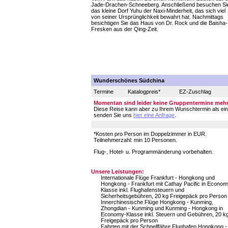
Jade-Drachen-Schneeberg. Anschließend besuchen Si
das kleine Dorf Yuhu der Naxi-Minderheit, das sich viel
von seiner Ursprünglichkeit bewahrt hat. Nachmittags
besichtigen Sie das Haus von Dr. Rock und die Baisha-
Fresken aus der Qing-Zeit.
Wunderschönes Südchina
Termine
Katalogpreis*
EZ-Zuschlag
Momentan sind leider keine Gruppentermine mehr 
Diese Reise kann aber zu Ihrem Wunschtermin als eine i
senden Sie uns
hier eine Anfrage
.
*Kosten pro Person im Doppelzimmer in EUR.
Teilnehmerzahl: min 10 Personen.
Flug-, Hotel- u. Programmänderung vorbehalten.
Unsere Leistungen:
Internationale Flüge Frankfurt - Hongkong und
Hongkong - Frankfurt mit Cathay Pacific in Econom
Klasse inkl. Flughafensteuern und
Sicherheitsgebühren, 20 kg Freigepäck pro Person
Innerchinesische Flüge Hongkong - Kunming,
Zhongdian - Kunming und Kunming - Hongkong in
Economy-Klasse inkl. Steuern und Gebühren, 20 k
Freigepäck pro Person
Fahrten mit der Schnellfähre Flughafen Hongkong -