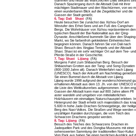
stammen und heute als Wahrzeichen Dalis bekannt sin
Danach Spaziergang durch die Altstadt Dali mit ihrer
mächtigen Stadtmauer und den Wachtürmen, von wo 
einen wunderbaren Blick auf die Ziegeldächer und die
Gassen der Stadt genießt.
6. Tag: Dali
Shaxi
(FA)
Heute besuchen Sie zunächst das Xizhou-Dorf am
Westufer des Erhei-Sees und am Fuß des Cangshan-
Bergs. Die Wohnhäuser von Xizhou repräsentieren den
typischen Baustil der Bai-Nationalität aus der Qing-
Dynastie. Anschließend bummeln Sie über den Shaping
Markt, wo Sie farbenfroh gekleideten Einheimischen
begegnen können. Danach fahren Sie von Dali nach
Shaxi. Besuch des Xingjiao Tempels und der Altstadt
Shaxi. Shaxi ist ein sehr wichtiger Ort auf dem Tee- und
Pferde-Straße in der Geschichte.
7. Tag: Shaxi
Lijiang
(FA)
Morgens Fahrt zum Shibaoshan Berg. Besuch der
Shibaoshan-Grotten aus der Tang- und Song-Dynatien
(800-1000 Jahre alt). Danach Weiterfahrt nach Lijiang
(UNESCO). Nach der Ankunft am Nachmittag genießen
Sie einen Bummel durch die Altstadt von Lijiang.
Lijiang wurde 1998 aufgrund der wunderschönenund gu
erhaltenen Altstadt aus dem 13. Jh. von der UNESCO i
die Liste des Weltkulturerbes aufgenommen. In den en
Gassen der Altstadt kann man auf 800 Jahre altem Pfl
aster wandeln und umgeben von mittelalterlichen
Holzhäusern ein einmaliges Naturschauspiel erleben. I
Hintergrund der Stadt erhebt sich majestätisch das kn
5.600 m hohe Jade-Drachen-Schneegebirge, der heilig
Berg des Naxi-Volkes. Die Straßen und Wege werden 
unzähligen Kanälen durchzogen, die vom Teich des
Schwarzen Drachens gespeist werden.
8. Tag: Lijiang
(FA)
Besuch des Teiches des Schwarzens Drachen im
Jadequellen Park und des Dongba-Museums mit einer
sehenswerten Sammlung der traditionellen Naxi-Kultur.
Vom Park aus haben Sie einen herrlichen Ausblick auf 