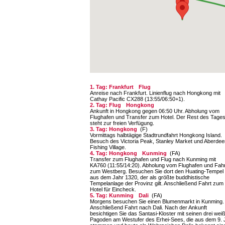
1. Tag: Frankfurt
Flug
Anreise nach Frankfurt. Linienflug nach Hongkong mit
Cathay Pacific CX288 (13:55/06:50+1).
2. Tag: Flug
Hongkong
Ankunft in Hongkong gegen 06:50 Uhr. Abholung vom
Flughafen und Transfer zum Hotel. Der Rest des Tage
steht zur freien Verfügung.
3. Tag: Hongkong
(F)
Vormittags halbtägige Stadtrundfahrt Hongkong Island.
Besuch des Victoria Peak, Stanley Market und Aberdee
Fishing Village.
4. Tag: Hongkong
Kunming
(FA)
Transfer zum Flughafen und Flug nach Kunming mit
KA760 (11:55/14:20). Abholung vom Flughafen und Fahr
zum Westberg. Besuchen Sie dort den Huating-Tempel
aus dem Jahr 1320, der als größte buddhistische
Tempelanlage der Provinz gilt. Anschließend Fahrt zum
Hotel für Eincheck.
5. Tag: Kunming
Dali
(FA)
Morgens besuchen Sie einen Blumenmarkt in Kunming.
Anschließend Fahrt nach Dali. Nach der Ankunft
besichtigen Sie das Santasi-Kloster mit seinen drei wei
Pagoden am Westufer des Erhei-Sees, die aus dem 9. 