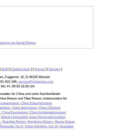
Nutzung von Social Plugins
[
AGB
] [
Datenschutz
] [
Presse
] [
Karriere
]
om, Fuggerstr. 15, D-48165 Münster
501-922-188,
service@chinareise.com
 Mo.-Fr. 08:30-18:30 Uhr
anstalter für China und seine Nachbarländer
hina Reisen und Tibet Reisen, insbesondere für
ruppenreisen
,
China Zubucherreisen
alreisen
,
China Bahnreisen
,
China Überland
,
China Eventreisen
,
China Kombinationsreisen
,
Mekong Kreuzfahrt
,
Asien Hochseekreuzfahrt
n
,
Shanghai Reisen
,
Hongkong Reisen
,
Macau Reisen
Reiseziele Top 8
,
China Highlights Top 10
,
Neuheiten