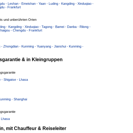
du - Leshan - Emeishan - Yaan - Luding - Kangding - Xinduqiao -
du - Frankfurt
hts und unberührten Orten
ing - Kangding - Xinduqiao - Tagong - Bamei - Danba - Rilong -
zhaigou - Chengdu - Frankfurt
ng - Zhongdian - Kunming - Yuanyang - Jianshui - Kunming -
garantie & in Kleingruppen
gsgarantie
e - Shigatse - Lhasa
 Kunming - Shanghai
gsgarantie
- Lhasa
, mit Chauffeur & Reiseleiter