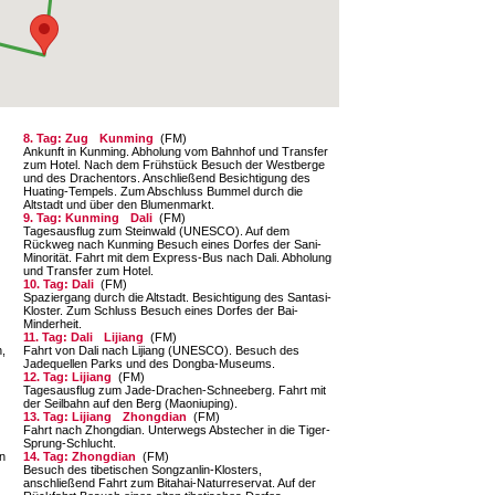
8. Tag: Zug
Kunming
(FM)
Ankunft in Kunming. Abholung vom Bahnhof und Transfer
zum Hotel. Nach dem Frühstück Besuch der Westberge
und des Drachentors. Anschließend Besichtigung des
Huating-Tempels. Zum Abschluss Bummel durch die
Altstadt und über den Blumenmarkt.
9. Tag: Kunming
Dali
(FM)
Tagesausflug zum Steinwald (UNESCO). Auf dem
Rückweg nach Kunming Besuch eines Dorfes der Sani-
Minorität. Fahrt mit dem Express-Bus nach Dali. Abholung
und Transfer zum Hotel.
10. Tag: Dali
(FM)
Spaziergang durch die Altstadt. Besichtigung des Santasi-
Kloster. Zum Schluss Besuch eines Dorfes der Bai-
Minderheit.
11. Tag: Dali
Lijiang
(FM)
,
Fahrt von Dali nach Lijiang (UNESCO). Besuch des
Jadequellen Parks und des Dongba-Museums.
n
12. Tag: Lijiang
(FM)
Tagesausflug zum Jade-Drachen-Schneeberg. Fahrt mit
der Seilbahn auf den Berg (Maoniuping).
13. Tag: Lijiang
Zhongdian
(FM)
Fahrt nach Zhongdian. Unterwegs Abstecher in die Tiger-
Sprung-Schlucht.
n
14. Tag: Zhongdian
(FM)
Besuch des tibetischen Songzanlin-Klosters,
anschließend Fahrt zum Bitahai-Naturreservat. Auf der