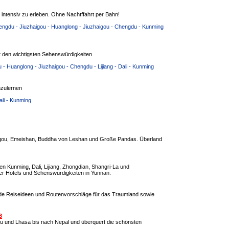
tensiv zu erleben. Ohne Nachtffahrt per Bahn!
engdu - Jiuzhaigou - Huanglong - Jiuzhaigou - Chengdu - Kunming
 den wichtigsten Sehenswürdigkeiten
 Huanglong - Jiuzhaigou - Chengdu - Lijiang - Dali - Kunming
zulernen
ali - Kunming
aigou, Emeishan, Buddha von Leshan und Große Pandas. Überland
n Kunming, Dali, Lijiang, Zhongdian, Shangri-La und
r Hotels und Sehenswürdigkeiten in Yunnan.
nde Reiseideen und Routenvorschläge für das Traumland sowie
8
u und Lhasa bis nach Nepal und überquert die schönsten