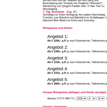
Mit dem Bus und der Seilbahn auf dem Berg und
Besichtigung des Tempels der Ewigkeit ("Wannian").
Wanderung von Qingyin-Pavillon über Yi Xian Tian zu
Wuxiangang.
7. Tag: Emeishan
Zug
(F)
Vormittag zur freien Verfügung. Am späten Nachmittag
Transfer zum Bahnhof und Bahnfahrt im Schlafwagen 1
Klasse/4-Bett-Abteil von Emei nach Kunming
Reisepreise und Hotels:
Angebot 1:
Ab € 2256,- p.P.
je nach Reisetermin, Teilnehmerza
Angebot 2:
Ab € 2309,- p.P.
je nach Reisetermin, Teilnehmerza
Angebot 3:
Ab € 2159,- p.P.
je nach Reisetermin, Teilnehmerza
Angebot 4:
Ab € 2314,- p.P.
je nach Reisetermin, Teilnehmerza
Angebot 5:
Ab € 2805,- p.P.
je nach Reisetermin, Teilnehmerza
Genaue Reisepreise abfragen und Hotels anzeigen 
Abreise (YYYY MM TT):
T
Unsere Leistungen: