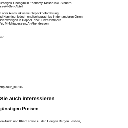
uzhaigou-Chengdu in Economy-Klasse inkl. Steuern
se/4-Bett-Abteil
en oder Autos inklusive Gepäckbeförderung
nd Kunming, jedoch englischsprachige in den anderen Orten
eichwertigen in Doppel- bzw. Einzelzimmern
fet, M=Mittagessen, A=Abendessen
ian
.php?tour_id=246
Sie auch interessieren
günstigen Preisen
eten Amdo und Kham sowie zu den Heiligen Bergen Leshan,