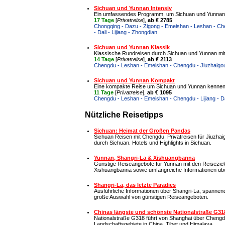
Sichuan und Yunnan Intensiv
Ein umfassendes Programm, um Sichuan und Yunnan in
17 Tage
[
Privatreise
],
ab € 2785
Chongqing - Dazu - Zigong - Emeishan - Leshan - Ch
- Dali - Lijiang - Zhongdian
Sichuan und Yunnan Klassik
Klassische Rundreisen durch Sichuan und Yunnan mit
14 Tage
[
Privatreise
],
ab € 2113
Chengdu - Leshan - Emeishan - Chengdu - Jiuzhaigou -
Sichuan und Yunnan Kompakt
Eine kompakte Reise um Sichuan und Yunnan kennen
11 Tage
[
Privatreise
],
ab € 1095
Chengdu - Leshan - Emeishan - Chengdu - Lijiang - D
Nützliche Reisetipps
Sichuan: Heimat der Großen Pandas
Sichuan Reisen mit Chengdu. Privatreisen für Jiuzh
durch Sichuan. Hotels und Highlights in Sichuan.
Yunnan, Shangri-La & Xishuangbanna
Günstige Reiseangebote für Yunnan mit den Reiseziele
Xishuangbanna sowie umfangreiche Informationen übe
Shangri-La, das letzte Paradies
Ausführliche Informationen über Shangri-La, spanne
große Auswahl von günstigen Reiseangeboten.
Chinas längste und schönste Nationalstraße G31
Nationalstraße G318 führt von Shanghai über Chengd
Landschaftsgebiete in China, Tibet und Himalaya.