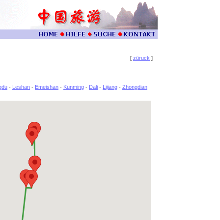
[
züruck
]
gdu
-
Leshan
-
Emeishan
-
Kunming
-
Dali
-
Lijiang
-
Zhongdian