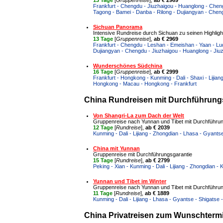
Frankfurt - Chengdu - Jiuzhaigou - Huanglong - Cheng
Tagong - Bamei - Danba - Rilong - Dujiangyan - Cheng
Sichuan Panorama
Intensive Rundreise durch Sichuan zu seinen Highlig
13 Tage
[
Gruppenreise
],
ab € 2969
Frankfurt - Chengdu - Leshan - Emeishan - Yaan - Lud
Dujiangyan - Chengdu - Jiuzhaigou - Huanglong - Jiu
Wunderschönes Südchina
16 Tage
[
Gruppenreise
],
ab € 2999
Frankfurt - Hongkong - Kunming - Dali - Shaxi - Lijia
Hongkong - Macau - Hongkong - Frankfurt
China Rundreisen mit Durchführungs
Von Shangri-La zum Dach der Welt
Gruppenreise nach Yunnan und Tibet mit Durchführun
12 Tage
[
Rundreise
],
ab € 2039
Kunming - Dali - Lijiang - Zhongdian - Lhasa - Gyants
China mit Yunnan
Gruppenreise mit Durchführungsgarantie
15 Tage
[
Rundreise
],
ab € 2799
Peking - Xian - Kunming - Dali - Lijiang - Zhongdian -
Yunnan und Tibet im Winter
Gruppenreise nach Yunnan und Tibet mit Durchführun
11 Tage
[
Rundreise
],
ab € 1889
Kunming - Dali - Lijiang - Lhasa - Gyantse - Shigatse 
China Privatreisen zum Wunschtermin