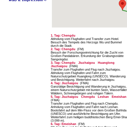
1. Tag: Chengdu
Abholung vom Flughafen und Transfer zum Hotel.
Besuch des Tempels des Herzogs Wu und Bummel
durch die Stadt.
2. Tag: Chengdu
(FM)
Besuch der Forschungseinrichtung für die Zucht von
Großen Pandabären. Erkundung der Grabungsstätte
Sangxingdui.
3. Tag: Chengdu
Jiuzhaigou
Huanglong
Jiuzhaigou
(FMA)
Transfer zum Flughafen und Flug nach Jiuzhaigou.
Abholung vom Flughafen und Fahrt zum
Naturschutzgebiet Huanglong (UNSECO). Wanderung
und Besichtigung. Weiterfahrt nach Jiuzhaigou.
4. Tag: Jiuzhaigou
(FMA)
Ganztätige Besichtigung und Wanderung in Jiuzhaigou,
einem Naturschutzgebiet mit bunten Seen, Wasserfällen
Wäldern, Schneegebirgen und ruhigen Tälern.
5. Tag: Jiuzhaigou
Chengdu
Leshan
Emeisha
(FMA)
Transfer zum Flughafen und Flug nach Chengdu.
Anholung vom Flughafen und Fahrt nach Leshan.
Bootsfahrt auf dem Min-Fluss vor dem Großen Buhhda
(UNESCO) und ausführliche Besichtigung am Ufer.
Weiterfahrt zum heiligen buddhistischen Berg Emei-Sha
(3.099 m).
6. Tag: Emeishan
(FM)