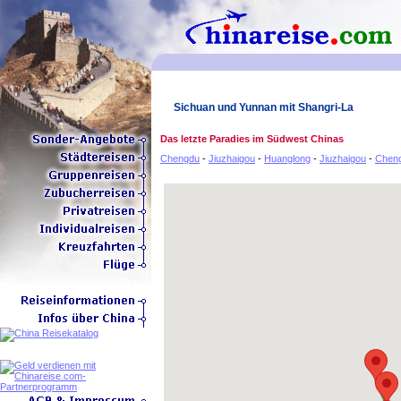
Sichuan und Yunnan mit Shangri-La
Das letzte Paradies im Südwest Chinas
Chengdu
-
Jiuzhaigou
-
Huanglong
-
Jiuzhaigou
-
Chen