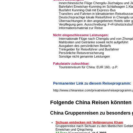
Innerchinesische Flüge Chengdu-Jiuzhaigou und Ji
Bahnfahrt Emeishan-Kunming im Schlafwagen 1.Klas
Busfahrt Kunming-Dali mit Express-Bus
Transfers und Fahrten in klimatisierten Reisebuss
Deutschsprachige lokale Reiseführer in Chengdu u
Übernachtungen in den angegebenen Hotels oder gl
Verpflegung gem. Ausschreibung: F=Frühstücksbuf
Informationsmaterial zur Reise
Nicht eingeschlossene Leistungen:
Internationale Flüge nach Chengdu und von Zhongd
Mahlzeiten und Getränke soweit nicht aufgeführt
Ausgaben des persönlichen Bedarfs
Trinkgelder für Reiseführer und Busfahrer
Persönliche Reiseversicherung
Sonstige nicht genannte Leistungen
Fakulatativ zubuchbar:
Touristenvisum für China: EUR 160,- p.P.
Permanenter Link zu diesem Reiseprogramm:
http://www.chinareise.com/privatreisen/reiseprogramm
Folgende China Reisen könnten 
China Gruppenreisen zu besonders 
Sichuan entdecken mit Verlängerung Kham
Gruppenreise nach Sichuan zu den tibetischen Gebi
Emeishan und Qingcheng
13 Tage
[
Gruppenreise
],
ab € 2969