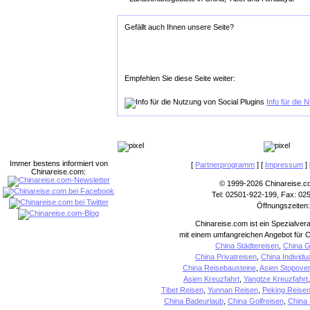
Gefällt auch Ihnen unsere Seite?
Empfehlen Sie diese Seite weiter:
Info für die 
Immer bestens informiert von
[
Partnerprogramm
] [
Impressum
] 
Chinareise.com:
© 1999-2026 Chinareise.c
Tel: 02501-922-199, Fax: 02
Öffnungszeiten:
Chinareise.com ist ein Spezialver
mit einem umfangreichen Angebot für C
China Städtereisen
,
China G
China Privatreisen
,
China Individu
China Reisebausteine
,
Asien Stopover
Asien Kreuzfahrt
,
Yangtze Kreuzfahrt
Tibet Reisen
,
Yunnan Reisen
,
Peking Reise
China Badeurlaub
,
China Golfreisen
,
China 