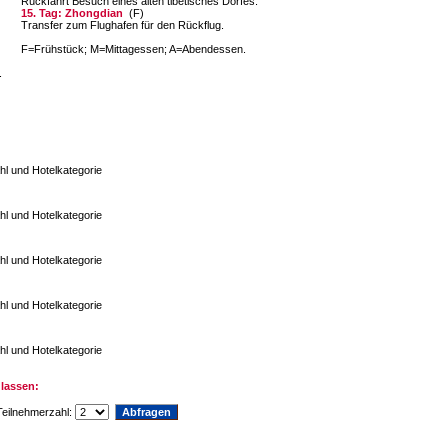
Rückfahrt Besuch eines alten tibetisches Dorfes.
15. Tag: Zhongdian
(F)
Transfer zum Flughafen für den Rückflug.
F=Frühstück; M=Mittagessen; A=Abendessen.
.
hl und Hotelkategorie
hl und Hotelkategorie
hl und Hotelkategorie
hl und Hotelkategorie
hl und Hotelkategorie
lassen:
eilnehmerzahl: